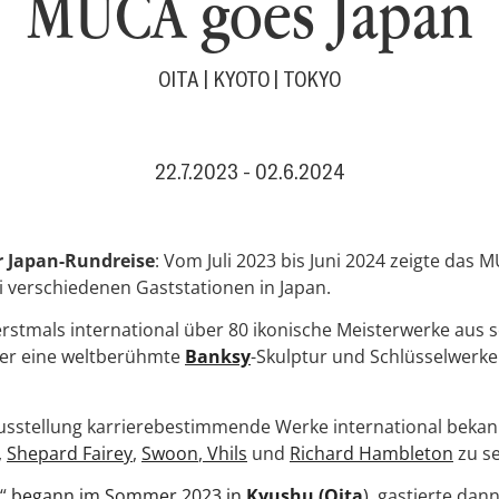
MUCA goes Japan
OITA | KYOTO | TOKYO
22.7.2023 - 02.6.2024
r Japan-Rundreise
: Vom Juli 2023 bis Juni 2024 zeigte das 
i verschiedenen Gaststationen in Japan.
rstmals international über 80 ikonische Meisterwerke aus
ter eine weltberühmte
Banksy
-Skulptur und Schlüsselwerk
usstellung karrierebestimmende Werke international bekan
,
Shepard Fairey
,
Swoon
,
Vhils
und
Richard Hambleton
zu s
n“
begann im Sommer 2023 in
Kyushu (Oita
)
, gastierte dan