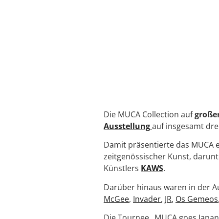
Die MUCA Collection auf
große
Ausstellung
auf insgesamt dre
Damit präsentierte das MUCA e
zeitgenössischer Kunst, darun
Künstlers
KAWS
.
Darüber hinaus waren in der A
McGee
,
Invader
,
JR
,
Os Gemeos
Die Tournee „MUCA goes Japa