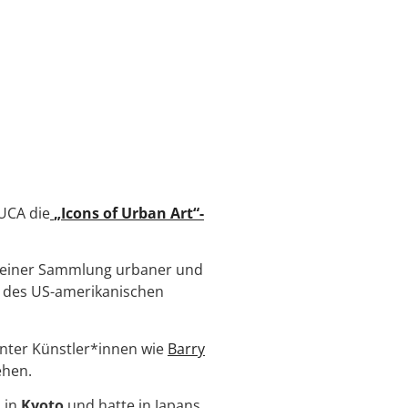
MUCA die
„Icons of Urban Art“-
 seiner Sammlung urbaner und
e des US-amerikanischen
nter Künstler*innen wie
Barry
ehen.
n in
Kyoto
und hatte in Japans