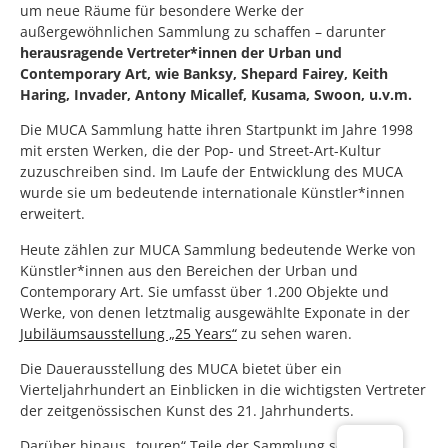
um neue Räume für besondere Werke der
außergewöhnlichen Sammlung zu schaffen – darunter
herausragende Vertreter*innen der Urban und
Contemporary Art, wie Banksy, Shepard Fairey, Keith
Haring,
Invader
, Antony
Micallef
,
Kusama
,
Swoon
, u.v.m.
Die MUCA Sammlung hatte ihren Startpunkt im Jahre 1998
mit ersten Werken, die der Pop- und Street-Art-Kultur
zuzuschreiben sind. Im Laufe der Entwicklung des MUCA
wurde sie um bedeutende internationale Künstler*innen
erweitert.
Heute zählen zur MUCA Sammlung bedeutende Werke von
Künstler*innen aus den Bereichen der Urban und
Contemporary Art. Sie umfasst über 1.200 Objekte und
Werke, von denen letztmalig ausgewählte Exponate in der
Jubiläumsausstellung „25 Years“
zu sehen waren.
Die Dauerausstellung des MUCA bietet über ein
Vierteljahrhundert an Einblicken in die wichtigsten Vertreter
der zeitgenössischen Kunst des 21. Jahrhunderts.
Darüber hinaus „touren“ Teile der Sammlung seit 2024