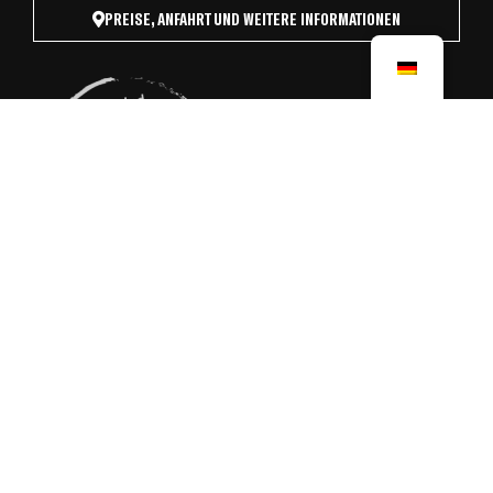
PREISE, ANFAHRT UND WEITERE INFORMATIONEN
ÖFFNUNGSZEITEN
Öffnungszeiten:
Mittwoch – Sonntag: 10 – 18 Uhr
Donnerstags: 10 – 20 Uhr