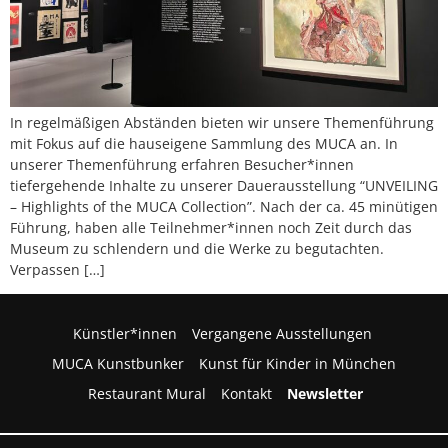
In regelmäßigen Abständen bieten wir unsere Themenführung
mit Fokus auf die hauseigene Sammlung des MUCA an. In
unserer Themenführung erfahren Besucher*innen
tiefergehende Inhalte zu unserer Dauerausstellung “UNVEILING
– Highlights of the MUCA Collection”. Nach der ca. 45 minütigen
Führung, haben alle Teilnehmer*innen noch Zeit durch das
Museum zu schlendern und die Werke zu begutachten.
Verpassen […]
Künstler*innen
Vergangene Ausstellungen
MUCA Kunstbunker
Kunst für Kinder in München
Restaurant Mural
Kontakt
Newsletter