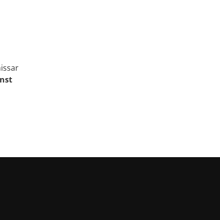
issar
unst