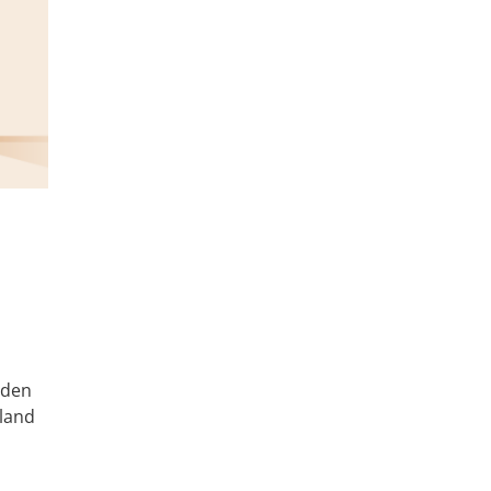
 den
hland