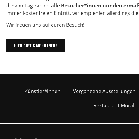
diesem Tag zahlen
alle Besucher*innen nur den ermäßi
immer kostenfreien Eintritt, wir empfehlen allerdings die
Wir freuen uns auf euren Besuch!
HIER GIBT'S MEHR INFOS
Künstler*innen
Vergangene Ausstellungen
Restaurant Mural