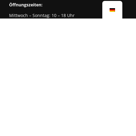
Öffnungszeiten:
Mittwoch – Sonntag: 10 – 18 Uhr
Donnerstags: 10 – 20 Uhr
Bitte verfolgen Sie auch unsere Social Media Kanäle zu
Updates und Events.
TICKETS
REGULÄR
Kombi-Ticket MUCA Haupthaus und Bunker: 15 €
ERMÄSSIGT