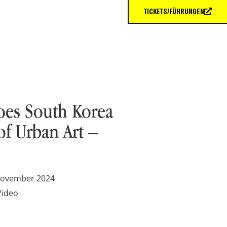
TICKETS/FÜHRUNGEN
es South Korea
of Urban Art –
November 2024
Video